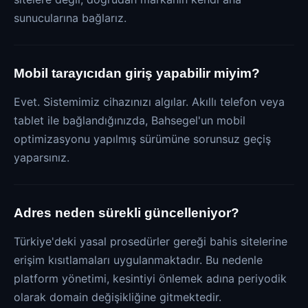
sunucularına bağlarız.
Mobil tarayıcıdan giriş yapabilir miyim?
Evet. Sistemimiz cihazınızı algılar. Akıllı telefon veya
tablet ile bağlandığınızda, Bahsegel'un mobil
optimizasyonu yapılmış sürümüne sorunsuz geçiş
yaparsınız.
Adres neden sürekli güncelleniyor?
Türkiye'deki yasal prosedürler gereği bahis sitelerine
erişim kısıtlamaları uygulanmaktadır. Bu nedenle
platform yönetimi, kesintiyi önlemek adına periyodik
olarak domain değişikliğine gitmektedir.