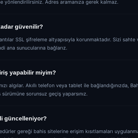
e yönlendirilirsiniz. Adres aramanıza gerek kalmaz.
kadar güvenilir?
tılar SSL şifreleme altyapısıyla korunmaktadır. Sizi sahte v
i ana sunucularına bağlarız.
iriş yapabilir miyim?
ızı algılar. Akıllı telefon veya tablet ile bağlandığınızda, B
 sürümüne sorunsuz geçiş yaparsınız.
i güncelleniyor?
edürler gereği bahis sitelerine erişim kısıtlamaları uygulanm