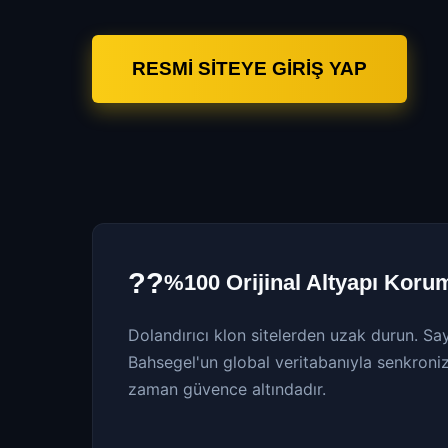
RESMİ SİTEYE GİRİŞ YAP
??
%100 Orijinal Altyapı Koru
Dolandırıcı klon sitelerden uzak durun. S
Bahsegel'un global veritabanıyla senkronize
zaman güvence altındadır.