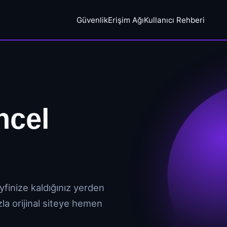
Güvenlik
Erişim Ağı
Kullanıcı Rehberi
ncel
yfinize kaldığınız yerden
la orijinal siteye hemen