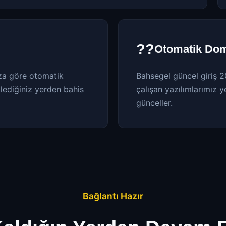
??
Otomatik Dom
uza göre otomatik
Bahsegel güncel giriş 2
ilediğiniz yerden bahis
çalışan yazılımlarımız y
günceller.
Bağlantı Hazır