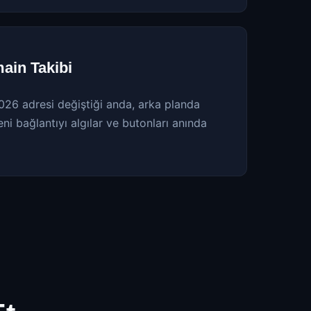
ain Takibi
026 adresi değiştiği anda, arka planda
eni bağlantıyı algılar ve butonları anında