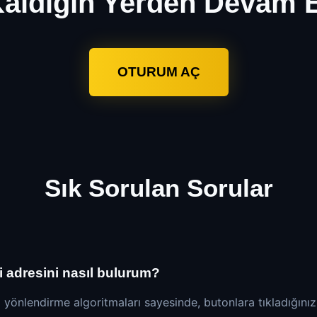
aldığın Yerden Devam 
OTURUM AÇ
Sık Sorulan Sorular
 adresini nasıl bulurum?
 yönlendirme algoritmaları sayesinde, butonlara tıkladığını