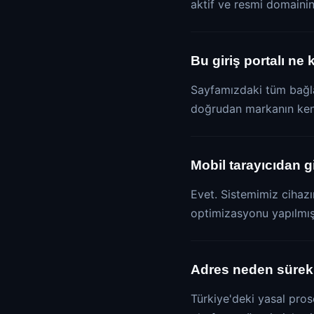
aktif ve resmi domainin
Bu giriş portalı ne 
Sayfamızdaki tüm bağlan
doğrudan markanın kend
Mobil tarayıcıdan g
Evet. Sistemimiz cihazın
optimizasyonu yapılmış
Adres neden sürekl
Türkiye'deki yasal pros