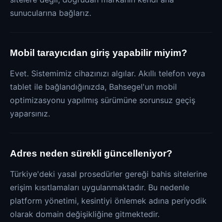
sunucularına bağlarız.
Mobil tarayıcıdan giriş yapabilir miyim?
Evet. Sistemimiz cihazınızı algılar. Akıllı telefon veya
tablet ile bağlandığınızda, Bahsegel'un mobil
optimizasyonu yapılmış sürümüne sorunsuz geçiş
yaparsınız.
Adres neden sürekli güncelleniyor?
Türkiye'deki yasal prosedürler gereği bahis sitelerine
erişim kısıtlamaları uygulanmaktadır. Bu nedenle
platform yönetimi, kesintiyi önlemek adına periyodik
olarak domain değişikliğine gitmektedir.