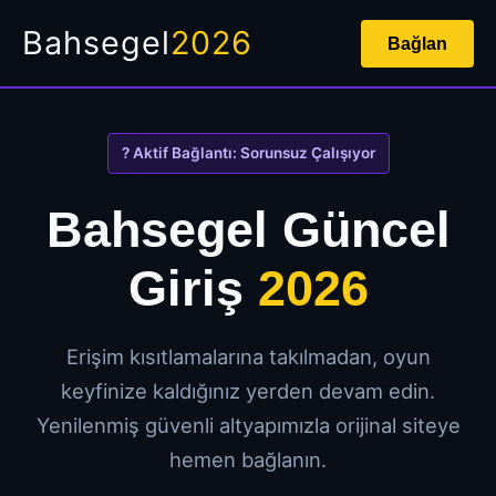
Bahsegel
2026
Bağlan
? Aktif Bağlantı: Sorunsuz Çalışıyor
Bahsegel Güncel
Giriş
2026
Erişim kısıtlamalarına takılmadan, oyun
keyfinize kaldığınız yerden devam edin.
Yenilenmiş güvenli altyapımızla orijinal siteye
hemen bağlanın.