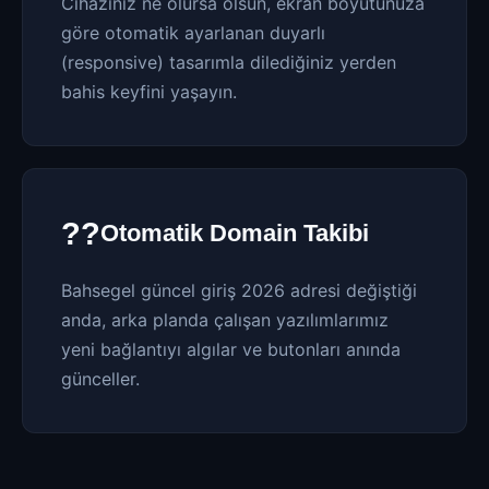
Cihazınız ne olursa olsun, ekran boyutunuza
göre otomatik ayarlanan duyarlı
(responsive) tasarımla dilediğiniz yerden
bahis keyfini yaşayın.
??
Otomatik Domain Takibi
Bahsegel güncel giriş 2026 adresi değiştiği
anda, arka planda çalışan yazılımlarımız
yeni bağlantıyı algılar ve butonları anında
günceller.