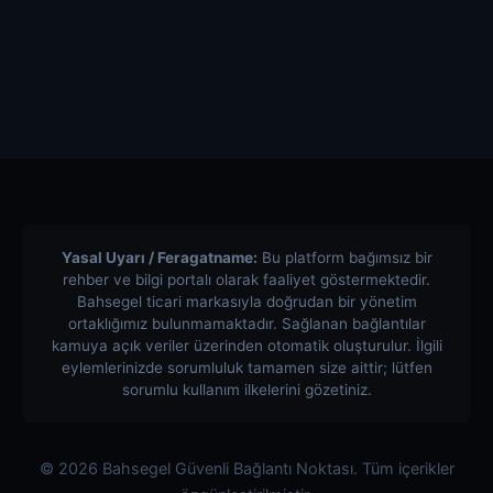
Yasal Uyarı / Feragatname:
Bu platform bağımsız bir
rehber ve bilgi portalı olarak faaliyet göstermektedir.
Bahsegel ticari markasıyla doğrudan bir yönetim
ortaklığımız bulunmamaktadır. Sağlanan bağlantılar
kamuya açık veriler üzerinden otomatik oluşturulur. İlgili
eylemlerinizde sorumluluk tamamen size aittir; lütfen
sorumlu kullanım ilkelerini gözetiniz.
© 2026 Bahsegel Güvenli Bağlantı Noktası. Tüm içerikler