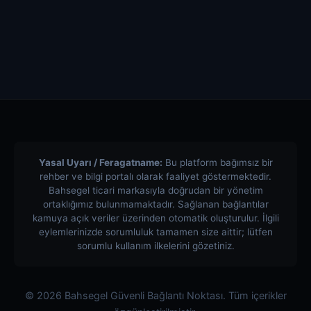
Yasal Uyarı / Feragatname:
Bu platform bağımsız bir
rehber ve bilgi portalı olarak faaliyet göstermektedir.
Bahsegel ticari markasıyla doğrudan bir yönetim
ortaklığımız bulunmamaktadır. Sağlanan bağlantılar
kamuya açık veriler üzerinden otomatik oluşturulur. İlgili
eylemlerinizde sorumluluk tamamen size aittir; lütfen
sorumlu kullanım ilkelerini gözetiniz.
© 2026 Bahsegel Güvenli Bağlantı Noktası. Tüm içerikler