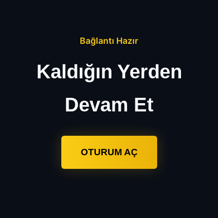
Bağlantı Hazır
Kaldığın Yerden
Devam Et
OTURUM AÇ