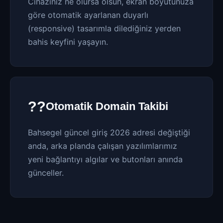
Cihazınız ne olursa olsun, ekran boyutunuza
göre otomatik ayarlanan duyarlı
(responsive) tasarımla dilediğiniz yerden
bahis keyfini yaşayın.
??
Otomatik Domain Takibi
Bahsegel güncel giriş 2026 adresi değiştiği
anda, arka planda çalışan yazılımlarımız
yeni bağlantıyı algılar ve butonları anında
günceller.