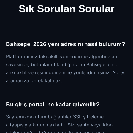
Sık Sorulan Sorular
Bahsegel 2026 yeni adresini nasıl bulurum?
Platformumuzdaki akıllı yönlendirme algoritmaları
sayesinde, butonlara tıkladığınız an Bahsegel'un o
anki aktif ve resmi domainine yönlendirilirsiniz. Adres
aramanıza gerek kalmaz.
Bu giriş portalı ne kadar güvenilir?
Sayfamızdaki tüm bağlantılar SSL şifreleme
altyapısıyla korunmaktadır. Sizi sahte veya klon
sitelere değil, doğrudan markanın kendi ana