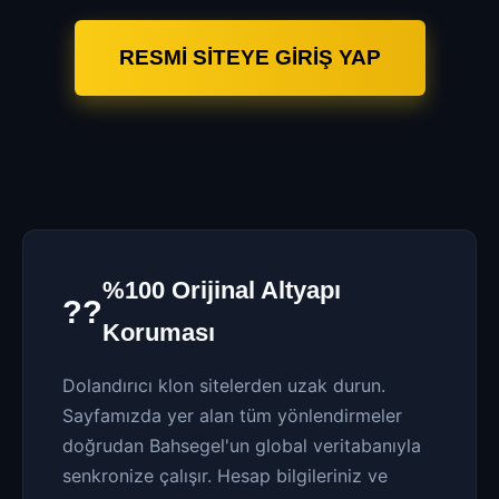
RESMİ SİTEYE GİRİŞ YAP
%100 Orijinal Altyapı
??
Koruması
Dolandırıcı klon sitelerden uzak durun.
Sayfamızda yer alan tüm yönlendirmeler
doğrudan Bahsegel'un global veritabanıyla
senkronize çalışır. Hesap bilgileriniz ve