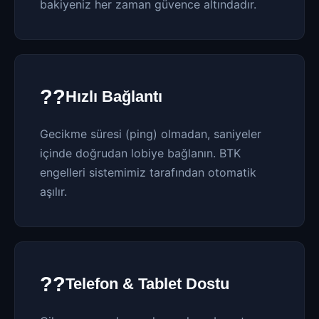
bakiyeniz her zaman güvence altındadır.
??
Hızlı Bağlantı
Gecikme süresi (ping) olmadan, saniyeler
içinde doğrudan lobiye bağlanın. BTK
engelleri sistemimiz tarafından otomatik
aşılır.
??
Telefon & Tablet Dostu