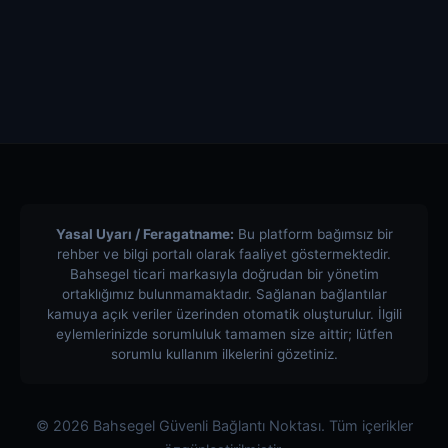
Yasal Uyarı / Feragatname:
Bu platform bağımsız bir
rehber ve bilgi portalı olarak faaliyet göstermektedir.
Bahsegel ticari markasıyla doğrudan bir yönetim
ortaklığımız bulunmamaktadır. Sağlanan bağlantılar
kamuya açık veriler üzerinden otomatik oluşturulur. İlgili
eylemlerinizde sorumluluk tamamen size aittir; lütfen
sorumlu kullanım ilkelerini gözetiniz.
© 2026 Bahsegel Güvenli Bağlantı Noktası. Tüm içerikler