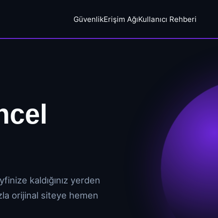
Güvenlik
Erişim Ağı
Kullanıcı Rehberi
ncel
yfinize kaldığınız yerden
la orijinal siteye hemen