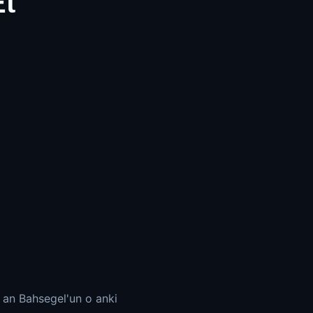
Et
z an Bahsegel'un o anki