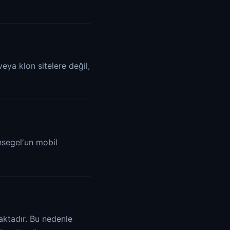
eya klon sitelere değil,
ahsegel'un mobil
aktadır. Bu nedenle