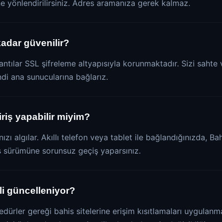
e yönlendirilirsiniz. Adres aramanıza gerek kalmaz.
kadar güvenilir?
tılar SSL şifreleme altyapısıyla korunmaktadır. Sizi sahte v
i ana sunucularına bağlarız.
iriş yapabilir miyim?
ızı algılar. Akıllı telefon veya tablet ile bağlandığınızda, B
 sürümüne sorunsuz geçiş yaparsınız.
i güncelleniyor?
edürler gereği bahis sitelerine erişim kısıtlamaları uygulanm