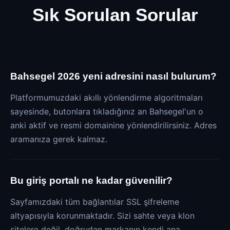
Sık Sorulan Sorular
Bahsegel 2026 yeni adresini nasıl bulurum?
Platformumuzdaki akıllı yönlendirme algoritmaları
sayesinde, butonlara tıkladığınız an Bahsegel'un o
anki aktif ve resmi domainine yönlendirilirsiniz. Adres
aramanıza gerek kalmaz.
Bu giriş portalı ne kadar güvenilir?
Sayfamızdaki tüm bağlantılar SSL şifreleme
altyapısıyla korunmaktadır. Sizi sahte veya klon
sitelere değil, doğrudan markanın kendi ana