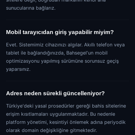
sunucularına bağlarız.
Mobil tarayıcıdan giriş yapabilir miyim?
Evet. Sistemimiz cihazınızı algılar. Akıllı telefon veya
tablet ile bağlandığınızda, Bahsegel'un mobil
optimizasyonu yapılmış sürümüne sorunsuz geçiş
yaparsınız.
Adres neden sürekli güncelleniyor?
Türkiye'deki yasal prosedürler gereği bahis sitelerine
erişim kısıtlamaları uygulanmaktadır. Bu nedenle
platform yönetimi, kesintiyi önlemek adına periyodik
olarak domain değişikliğine gitmektedir.