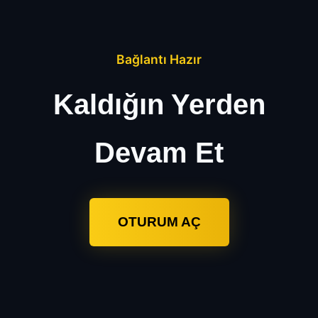
Bağlantı Hazır
Kaldığın Yerden
Devam Et
OTURUM AÇ