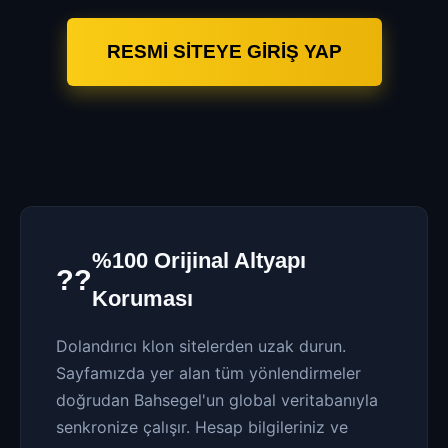
RESMİ SİTEYE GİRİŞ YAP
%100 Orijinal Altyapı
??
Koruması
Dolandırıcı klon sitelerden uzak durun.
Sayfamızda yer alan tüm yönlendirmeler
doğrudan Bahsegel'un global veritabanıyla
senkronize çalışır. Hesap bilgileriniz ve