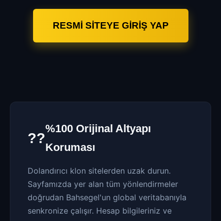
RESMİ SİTEYE GİRİŞ YAP
%100 Orijinal Altyapı
??
Koruması
Dolandırıcı klon sitelerden uzak durun.
Sayfamızda yer alan tüm yönlendirmeler
doğrudan Bahsegel'un global veritabanıyla
senkronize çalışır. Hesap bilgileriniz ve