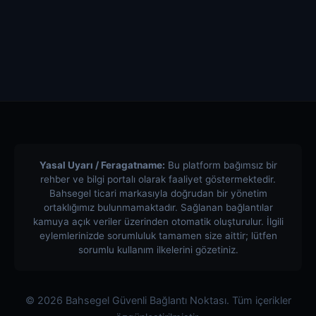
Yasal Uyarı / Feragatname:
Bu platform bağımsız bir
rehber ve bilgi portalı olarak faaliyet göstermektedir.
Bahsegel ticari markasıyla doğrudan bir yönetim
ortaklığımız bulunmamaktadır. Sağlanan bağlantılar
kamuya açık veriler üzerinden otomatik oluşturulur. İlgili
eylemlerinizde sorumluluk tamamen size aittir; lütfen
sorumlu kullanım ilkelerini gözetiniz.
© 2026 Bahsegel Güvenli Bağlantı Noktası. Tüm içerikler