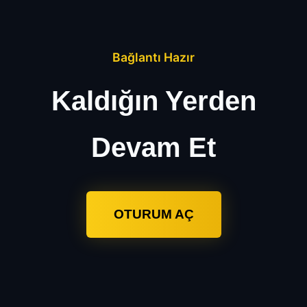
Bağlantı Hazır
Kaldığın Yerden
Devam Et
OTURUM AÇ