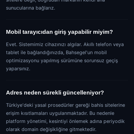
sunucularına bağlarız.
Mobil tarayıcıdan giriş yapabilir miyim?
Evet. Sistemimiz cihazınızı algılar. Akıllı telefon veya
tablet ile bağlandığınızda, Bahsegel'un mobil
optimizasyonu yapılmış sürümüne sorunsuz geçiş
yaparsınız.
Adres neden sürekli güncelleniyor?
Türkiye'deki yasal prosedürler gereği bahis sitelerine
erişim kısıtlamaları uygulanmaktadır. Bu nedenle
platform yönetimi, kesintiyi önlemek adına periyodik
olarak domain değişikliğine gitmektedir.