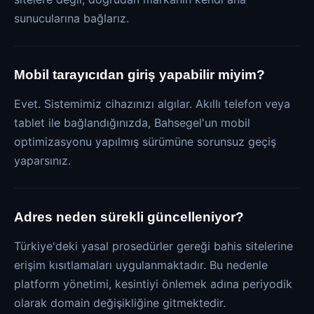
sunucularına bağlarız.
Mobil tarayıcıdan giriş yapabilir miyim?
Evet. Sistemimiz cihazınızı algılar. Akıllı telefon veya
tablet ile bağlandığınızda, Bahsegel'un mobil
optimizasyonu yapılmış sürümüne sorunsuz geçiş
yaparsınız.
Adres neden sürekli güncelleniyor?
Türkiye'deki yasal prosedürler gereği bahis sitelerine
erişim kısıtlamaları uygulanmaktadır. Bu nedenle
platform yönetimi, kesintiyi önlemek adına periyodik
olarak domain değişikliğine gitmektedir.