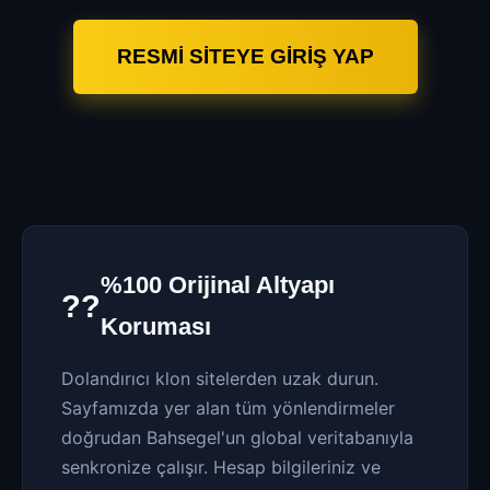
RESMİ SİTEYE GİRİŞ YAP
%100 Orijinal Altyapı
??
Koruması
Dolandırıcı klon sitelerden uzak durun.
Sayfamızda yer alan tüm yönlendirmeler
doğrudan Bahsegel'un global veritabanıyla
senkronize çalışır. Hesap bilgileriniz ve