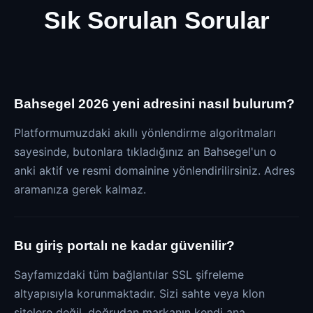
Sık Sorulan Sorular
Bahsegel 2026 yeni adresini nasıl bulurum?
Platformumuzdaki akıllı yönlendirme algoritmaları
sayesinde, butonlara tıkladığınız an Bahsegel'un o
anki aktif ve resmi domainine yönlendirilirsiniz. Adres
aramanıza gerek kalmaz.
Bu giriş portalı ne kadar güvenilir?
Sayfamızdaki tüm bağlantılar SSL şifreleme
altyapısıyla korunmaktadır. Sizi sahte veya klon
sitelere değil, doğrudan markanın kendi ana