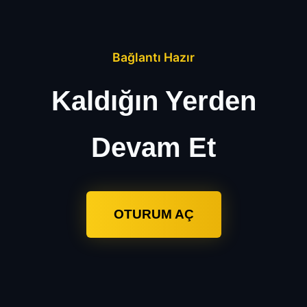
Bağlantı Hazır
Kaldığın Yerden
Devam Et
OTURUM AÇ