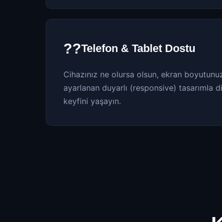
??
Telefon & Tablet Dostu
Cihazınız ne olursa olsun, ekran boyutun
ayarlanan duyarlı (responsive) tasarımla d
keyfini yaşayın.