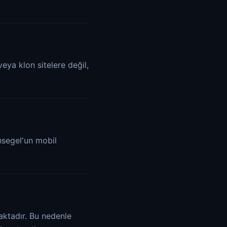
eya klon sitelere değil,
ahsegel'un mobil
aktadır. Bu nedenle