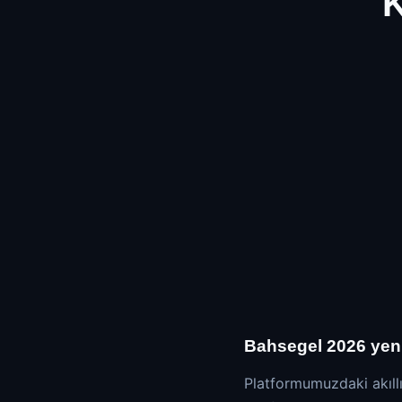
K
Bahsegel 2026 yeni
Platformumuzdaki akıllı