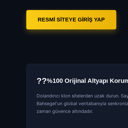
RESMİ SİTEYE GİRİŞ YAP
??
%100 Orijinal Altyapı Koru
Dolandırıcı klon sitelerden uzak durun. S
Bahsegel'un global veritabanıyla senkronize
zaman güvence altındadır.