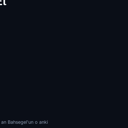
Et
z an Bahsegel'un o anki