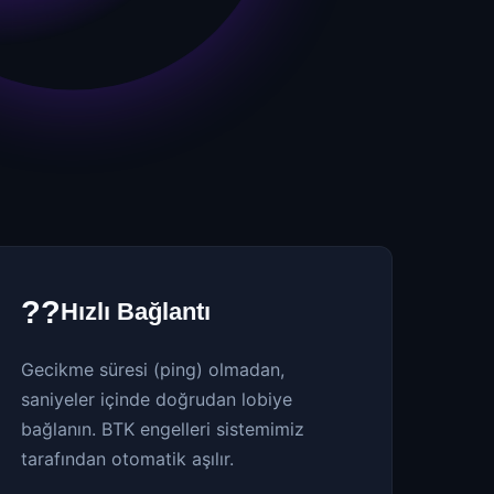
??
Hızlı Bağlantı
Gecikme süresi (ping) olmadan,
saniyeler içinde doğrudan lobiye
bağlanın. BTK engelleri sistemimiz
tarafından otomatik aşılır.