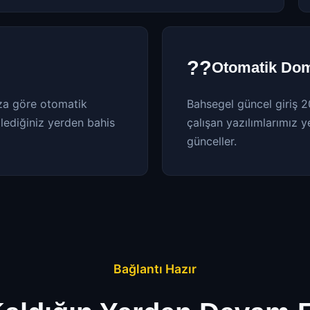
??
Otomatik Dom
uza göre otomatik
Bahsegel güncel giriş 2
ilediğiniz yerden bahis
çalışan yazılımlarımız y
günceller.
Bağlantı Hazır