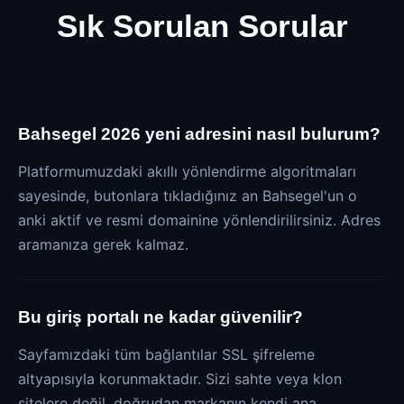
Sık Sorulan Sorular
Bahsegel 2026 yeni adresini nasıl bulurum?
Platformumuzdaki akıllı yönlendirme algoritmaları
sayesinde, butonlara tıkladığınız an Bahsegel'un o
anki aktif ve resmi domainine yönlendirilirsiniz. Adres
aramanıza gerek kalmaz.
Bu giriş portalı ne kadar güvenilir?
Sayfamızdaki tüm bağlantılar SSL şifreleme
altyapısıyla korunmaktadır. Sizi sahte veya klon
sitelere değil, doğrudan markanın kendi ana