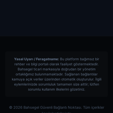
Yasal Uyarı / Feragatname:
Bu platform bağımsız bir
rehber ve bilgi portalı olarak faaliyet göstermektedir.
Bahsegel ticari markasıyla doğrudan bir yönetim
ortaklığımız bulunmamaktadır. Sağlanan bağlantılar
kamuya açık veriler üzerinden otomatik oluşturulur. İlgili
eylemlerinizde sorumluluk tamamen size aittir; lütfen
sorumlu kullanım ilkelerini gözetiniz.
© 2026 Bahsegel Güvenli Bağlantı Noktası. Tüm içerikler