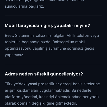
sunucularına bağlarız.
Mobil tarayıcıdan giriş yapabilir miyim?
Evet. Sistemimiz cihazınızı algılar. Akıllı telefon veya
tablet ile bağlandığınızda, Bahsegel'un mobil
optimizasyonu yapılmış sürümüne sorunsuz geçiş
yaparsınız.
Adres neden sürekli güncelleniyor?
Türkiye'deki yasal prosedürler gereği bahis sitelerine
erişim kısıtlamaları uygulanmaktadır. Bu nedenle
platform yönetimi, kesintiyi önlemek adına periyodik
olarak domain değişikliğine gitmektedir.