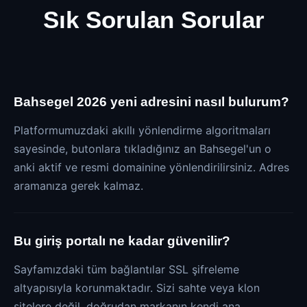
Sık Sorulan Sorular
Bahsegel 2026 yeni adresini nasıl bulurum?
Platformumuzdaki akıllı yönlendirme algoritmaları
sayesinde, butonlara tıkladığınız an Bahsegel'un o
anki aktif ve resmi domainine yönlendirilirsiniz. Adres
aramanıza gerek kalmaz.
Bu giriş portalı ne kadar güvenilir?
Sayfamızdaki tüm bağlantılar SSL şifreleme
altyapısıyla korunmaktadır. Sizi sahte veya klon
sitelere değil, doğrudan markanın kendi ana