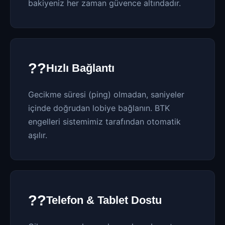
bakiyeniz her zaman güvence altındadır.
??
Hızlı Bağlantı
Gecikme süresi (ping) olmadan, saniyeler
içinde doğrudan lobiye bağlanın. BTK
engelleri sistemimiz tarafından otomatik
aşılır.
??
Telefon & Tablet Dostu