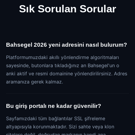
Sık Sorulan Sorular
Bahsegel 2026 yeni adresini nasıl bulurum?
Platformumuzdaki akıllı yönlendirme algoritmaları
sayesinde, butonlara tıkladığınız an Bahsegel'un o
anki aktif ve resmi domainine yönlendirilirsiniz. Adres
aramanıza gerek kalmaz.
Bu giriş portalı ne kadar güvenilir?
Sayfamızdaki tüm bağlantılar SSL şifreleme
altyapısıyla korunmaktadır. Sizi sahte veya klon
sitelere değil, doğrudan markanın kendi ana