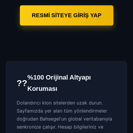
RESMİ SİTEYE GİRİŞ YAP
%100 Orijinal Altyapı
??
Koruması
Dolandırıcı klon sitelerden uzak durun.
Sayfamızda yer alan tüm yönlendirmeler
doğrudan Bahsegel'un global veritabanıyla
senkronize çalışır. Hesap bilgileriniz ve