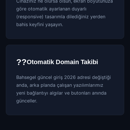
Cihazınız ne olursa olsun, ekran boyutunuza
göre otomatik ayarlanan duyarlı
(responsive) tasarımla dilediğiniz yerden
bahis keyfini yaşayın.
??
Otomatik Domain Takibi
Bahsegel güncel giriş 2026 adresi değiştiği
anda, arka planda çalışan yazılımlarımız
yeni bağlantıyı algılar ve butonları anında
günceller.