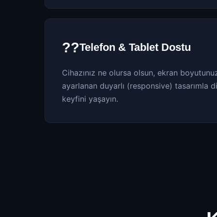
??
Telefon & Tablet Dostu
Cihazınız ne olursa olsun, ekran boyutun
ayarlanan duyarlı (responsive) tasarımla d
keyfini yaşayın.