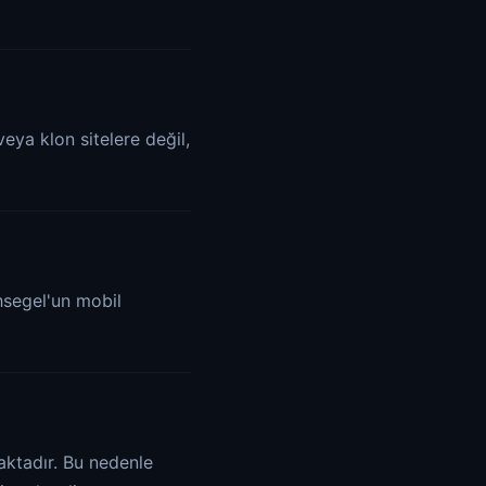
eya klon sitelere değil,
ahsegel'un mobil
aktadır. Bu nedenle