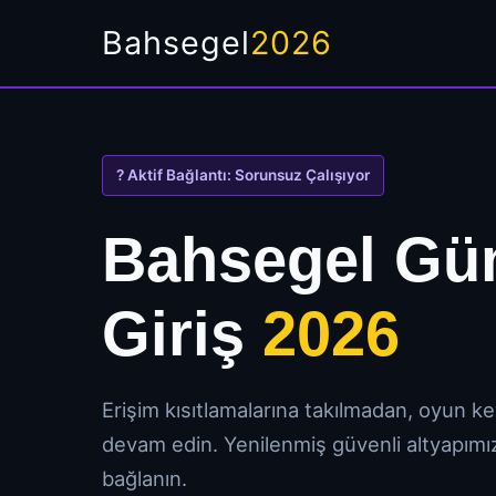
Bahsegel
2026
? Aktif Bağlantı: Sorunsuz Çalışıyor
Bahsegel Gü
Giriş
2026
Erişim kısıtlamalarına takılmadan, oyun ke
devam edin. Yenilenmiş güvenli altyapımız
bağlanın.