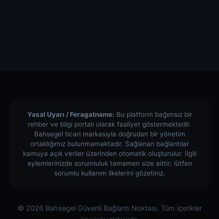
Yasal Uyarı / Feragatname:
Bu platform bağımsız bir
rehber ve bilgi portalı olarak faaliyet göstermektedir.
Bahsegel ticari markasıyla doğrudan bir yönetim
ortaklığımız bulunmamaktadır. Sağlanan bağlantılar
kamuya açık veriler üzerinden otomatik oluşturulur. İlgili
eylemlerinizde sorumluluk tamamen size aittir; lütfen
sorumlu kullanım ilkelerini gözetiniz.
© 2026 Bahsegel Güvenli Bağlantı Noktası. Tüm içerikler