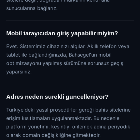
sunucularına bağlarız.
Mobil tarayıcıdan giriş yapabilir miyim?
Evet. Sistemimiz cihazınızı algılar. Akıllı telefon veya
tablet ile bağlandığınızda, Bahsegel'un mobil
optimizasyonu yapılmış sürümüne sorunsuz geçiş
yaparsınız.
Adres neden sürekli güncelleniyor?
Türkiye'deki yasal prosedürler gereği bahis sitelerine
erişim kısıtlamaları uygulanmaktadır. Bu nedenle
platform yönetimi, kesintiyi önlemek adına periyodik
olarak domain değişikliğine gitmektedir.