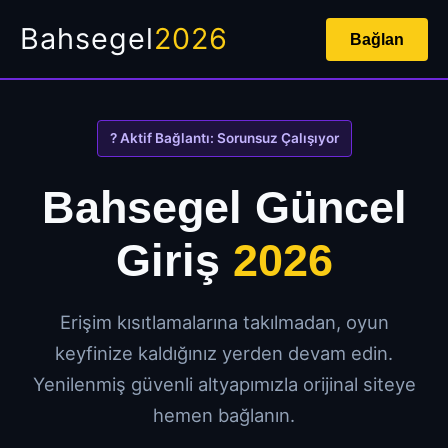
Bahsegel
2026
Bağlan
? Aktif Bağlantı: Sorunsuz Çalışıyor
Bahsegel Güncel
Giriş
2026
Erişim kısıtlamalarına takılmadan, oyun
keyfinize kaldığınız yerden devam edin.
Yenilenmiş güvenli altyapımızla orijinal siteye
hemen bağlanın.