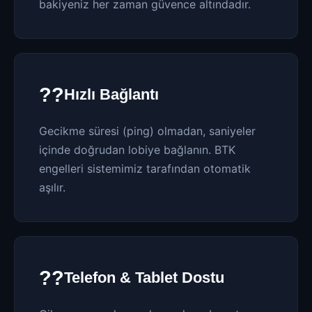
bakiyeniz her zaman güvence altındadır.
??
Hızlı Bağlantı
Gecikme süresi (ping) olmadan, saniyeler
içinde doğrudan lobiye bağlanın. BTK
engelleri sistemimiz tarafından otomatik
aşılır.
??
Telefon & Tablet Dostu