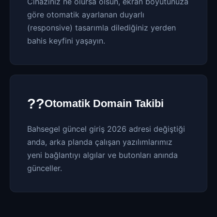
Cihazınız ne olursa olsun, ekran boyutunuza
göre otomatik ayarlanan duyarlı
(responsive) tasarımla dilediğiniz yerden
bahis keyfini yaşayın.
??
Otomatik Domain Takibi
Bahsegel güncel giriş 2026 adresi değiştiği
anda, arka planda çalışan yazılımlarımız
yeni bağlantıyı algılar ve butonları anında
günceller.