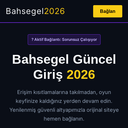
Bahsegel
2026
Bağlan
? Aktif Bağlantı: Sorunsuz Çalışıyor
Bahsegel Güncel
Giriş
2026
Erişim kısıtlamalarına takılmadan, oyun
keyfinize kaldığınız yerden devam edin.
Yenilenmiş güvenli altyapımızla orijinal siteye
hemen bağlanın.