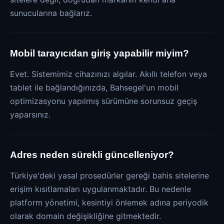
sunucularına bağlarız.
Mobil tarayıcıdan giriş yapabilir miyim?
Evet. Sistemimiz cihazınızı algılar. Akıllı telefon veya
tablet ile bağlandığınızda, Bahsegel'un mobil
optimizasyonu yapılmış sürümüne sorunsuz geçiş
yaparsınız.
Adres neden sürekli güncelleniyor?
Türkiye'deki yasal prosedürler gereği bahis sitelerine
erişim kısıtlamaları uygulanmaktadır. Bu nedenle
platform yönetimi, kesintiyi önlemek adına periyodik
olarak domain değişikliğine gitmektedir.