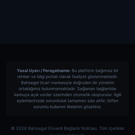
Yasal Uyarı / Feragatname:
Bu platform bağımsız bir
rehber ve bilgi portalı olarak faaliyet göstermektedir.
Bahsegel ticari markasıyla doğrudan bir yönetim
ortaklığımız bulunmamaktadır. Sağlanan bağlantılar
kamuya açık veriler üzerinden otomatik oluşturulur. İlgili
eylemlerinizde sorumluluk tamamen size aittir; lütfen
sorumlu kullanım ilkelerini gözetiniz.
© 2026 Bahsegel Güvenli Bağlantı Noktası. Tüm içerikler