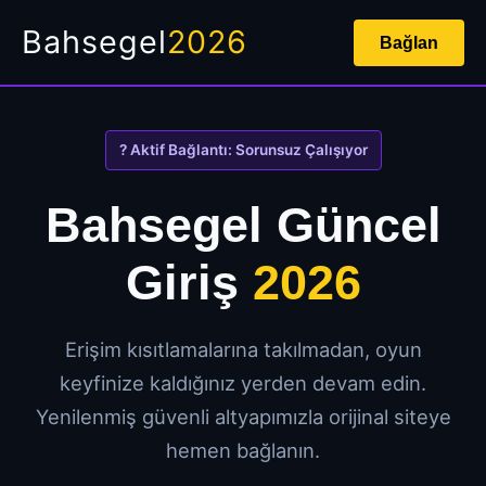
Bahsegel
2026
Bağlan
? Aktif Bağlantı: Sorunsuz Çalışıyor
Bahsegel Güncel
Giriş
2026
Erişim kısıtlamalarına takılmadan, oyun
keyfinize kaldığınız yerden devam edin.
Yenilenmiş güvenli altyapımızla orijinal siteye
hemen bağlanın.