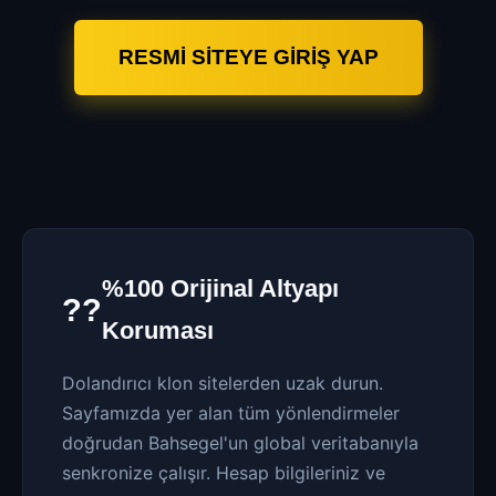
RESMİ SİTEYE GİRİŞ YAP
%100 Orijinal Altyapı
??
Koruması
Dolandırıcı klon sitelerden uzak durun.
Sayfamızda yer alan tüm yönlendirmeler
doğrudan Bahsegel'un global veritabanıyla
senkronize çalışır. Hesap bilgileriniz ve