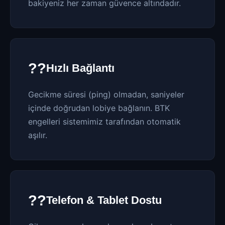
bakiyeniz her zaman güvence altındadır.
??
Hızlı Bağlantı
Gecikme süresi (ping) olmadan, saniyeler
içinde doğrudan lobiye bağlanın. BTK
engelleri sistemimiz tarafından otomatik
aşılır.
??
Telefon & Tablet Dostu