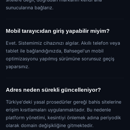
sunucularına bağlarız.
Mobil tarayıcıdan giriş yapabilir miyim?
Evet. Sistemimiz cihazınızı algılar. Akıllı telefon veya
tablet ile bağlandığınızda, Bahsegel'un mobil
optimizasyonu yapılmış sürümüne sorunsuz geçiş
yaparsınız.
Adres neden sürekli güncelleniyor?
Türkiye'deki yasal prosedürler gereği bahis sitelerine
erişim kısıtlamaları uygulanmaktadır. Bu nedenle
platform yönetimi, kesintiyi önlemek adına periyodik
olarak domain değişikliğine gitmektedir.