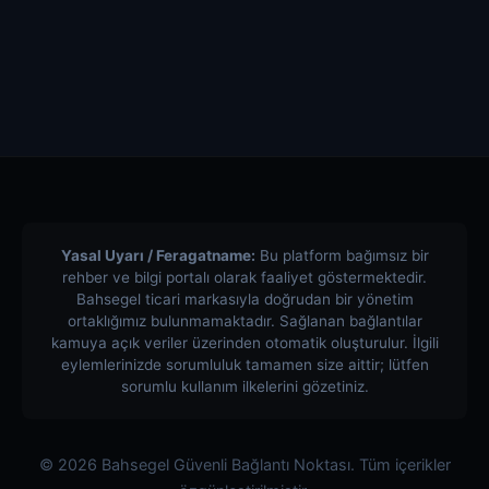
Yasal Uyarı / Feragatname:
Bu platform bağımsız bir
rehber ve bilgi portalı olarak faaliyet göstermektedir.
Bahsegel ticari markasıyla doğrudan bir yönetim
ortaklığımız bulunmamaktadır. Sağlanan bağlantılar
kamuya açık veriler üzerinden otomatik oluşturulur. İlgili
eylemlerinizde sorumluluk tamamen size aittir; lütfen
sorumlu kullanım ilkelerini gözetiniz.
© 2026 Bahsegel Güvenli Bağlantı Noktası. Tüm içerikler