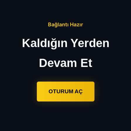
Bağlantı Hazır
Kaldığın Yerden
Devam Et
OTURUM AÇ