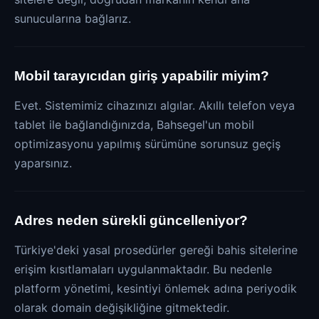
sunucularına bağlarız.
Mobil tarayıcıdan giriş yapabilir miyim?
Evet. Sistemimiz cihazınızı algılar. Akıllı telefon veya
tablet ile bağlandığınızda, Bahsegel'un mobil
optimizasyonu yapılmış sürümüne sorunsuz geçiş
yaparsınız.
Adres neden sürekli güncelleniyor?
Türkiye'deki yasal prosedürler gereği bahis sitelerine
erişim kısıtlamaları uygulanmaktadır. Bu nedenle
platform yönetimi, kesintiyi önlemek adına periyodik
olarak domain değişikliğine gitmektedir.