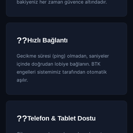
bakiyeniz her zaman güvence altındadır.
??
Hızlı Bağlantı
Gecikme süresi (ping) olmadan, saniyeler
içinde doğrudan lobiye bağlanın. BTK
engelleri sistemimiz tarafından otomatik
aşılır.
??
Telefon & Tablet Dostu