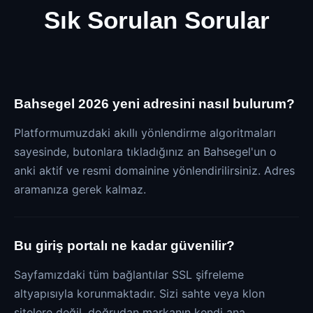
Sık Sorulan Sorular
Bahsegel 2026 yeni adresini nasıl bulurum?
Platformumuzdaki akıllı yönlendirme algoritmaları
sayesinde, butonlara tıkladığınız an Bahsegel'un o
anki aktif ve resmi domainine yönlendirilirsiniz. Adres
aramanıza gerek kalmaz.
Bu giriş portalı ne kadar güvenilir?
Sayfamızdaki tüm bağlantılar SSL şifreleme
altyapısıyla korunmaktadır. Sizi sahte veya klon
sitelere değil, doğrudan markanın kendi ana