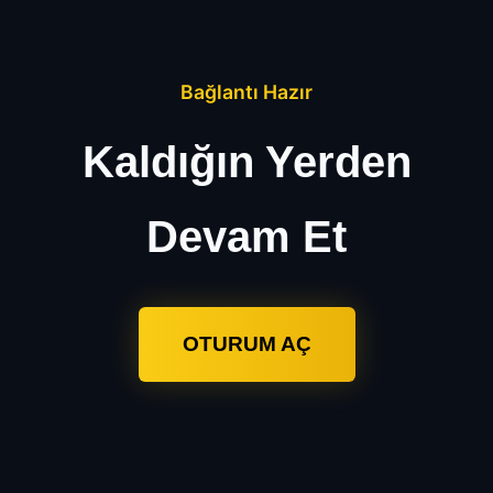
Bağlantı Hazır
Kaldığın Yerden
Devam Et
OTURUM AÇ