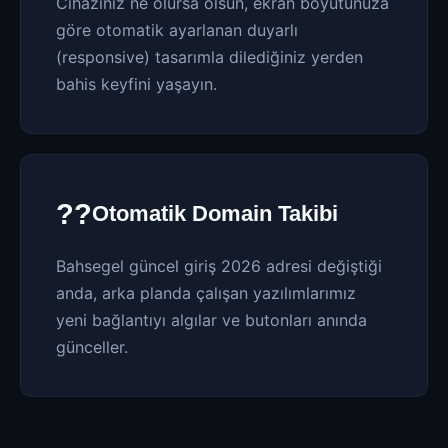
Cihazınız ne olursa olsun, ekran boyutunuza
göre otomatik ayarlanan duyarlı
(responsive) tasarımla dilediğiniz yerden
bahis keyfini yaşayın.
??
Otomatik Domain Takibi
Bahsegel güncel giriş 2026 adresi değiştiği
anda, arka planda çalışan yazılımlarımız
yeni bağlantıyı algılar ve butonları anında
günceller.