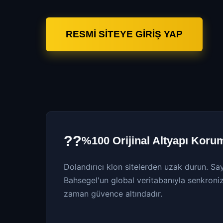
RESMİ SİTEYE GİRİŞ YAP
??
%100 Orijinal Altyapı Koru
Dolandırıcı klon sitelerden uzak durun. S
Bahsegel'un global veritabanıyla senkronize
zaman güvence altındadır.