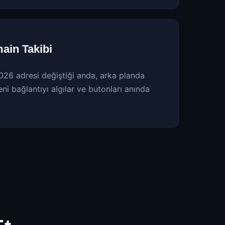
ain Takibi
026 adresi değiştiği anda, arka planda
eni bağlantıyı algılar ve butonları anında