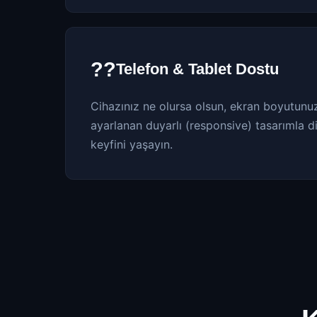
??
Telefon & Tablet Dostu
Cihazınız ne olursa olsun, ekran boyutun
ayarlanan duyarlı (responsive) tasarımla d
keyfini yaşayın.