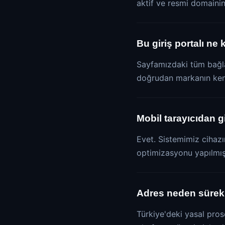
aktif ve resmi domainin
Bu giriş portalı ne 
Sayfamızdaki tüm bağlan
doğrudan markanın kend
Mobil tarayıcıdan g
Evet. Sistemimiz cihazın
optimizasyonu yapılmış
Adres neden sürekl
Türkiye'deki yasal pros