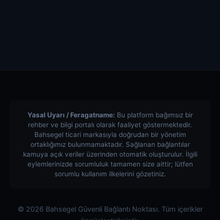
Yasal Uyarı / Feragatname:
Bu platform bağımsız bir
rehber ve bilgi portalı olarak faaliyet göstermektedir.
Bahsegel ticari markasıyla doğrudan bir yönetim
ortaklığımız bulunmamaktadır. Sağlanan bağlantılar
kamuya açık veriler üzerinden otomatik oluşturulur. İlgili
eylemlerinizde sorumluluk tamamen size aittir; lütfen
sorumlu kullanım ilkelerini gözetiniz.
© 2026 Bahsegel Güvenli Bağlantı Noktası. Tüm içerikler