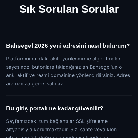
Sık Sorulan Sorular
Bahsegel 2026 yeni adresini nasıl bulurum?
Platformumuzdaki akıllı yönlendirme algoritmaları
sayesinde, butonlara tıkladığınız an Bahsegel'un o
anki aktif ve resmi domainine yönlendirilirsiniz. Adres
aramanıza gerek kalmaz.
Bu giriş portalı ne kadar güvenilir?
Sayfamızdaki tüm bağlantılar SSL şifreleme
altyapısıyla korunmaktadır. Sizi sahte veya klon
sitelere değil, doğrudan markanın kendi ana