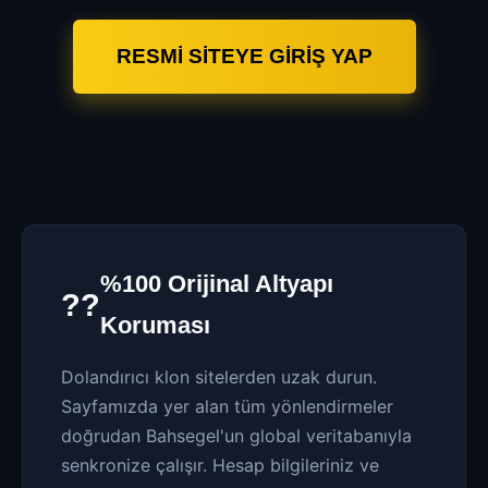
RESMİ SİTEYE GİRİŞ YAP
%100 Orijinal Altyapı
??
Koruması
Dolandırıcı klon sitelerden uzak durun.
Sayfamızda yer alan tüm yönlendirmeler
doğrudan Bahsegel'un global veritabanıyla
senkronize çalışır. Hesap bilgileriniz ve