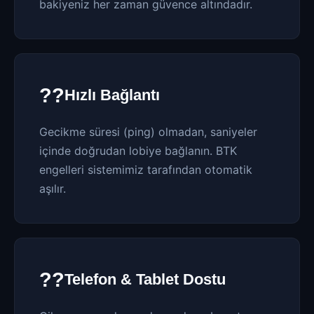
bakiyeniz her zaman güvence altındadır.
??
Hızlı Bağlantı
Gecikme süresi (ping) olmadan, saniyeler
içinde doğrudan lobiye bağlanın. BTK
engelleri sistemimiz tarafından otomatik
aşılır.
??
Telefon & Tablet Dostu