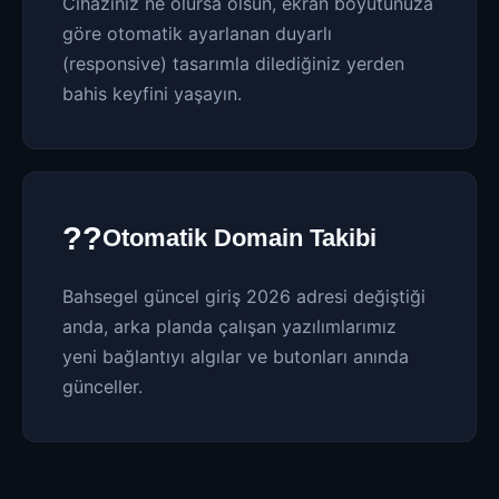
Cihazınız ne olursa olsun, ekran boyutunuza
göre otomatik ayarlanan duyarlı
(responsive) tasarımla dilediğiniz yerden
bahis keyfini yaşayın.
??
Otomatik Domain Takibi
Bahsegel güncel giriş 2026 adresi değiştiği
anda, arka planda çalışan yazılımlarımız
yeni bağlantıyı algılar ve butonları anında
günceller.