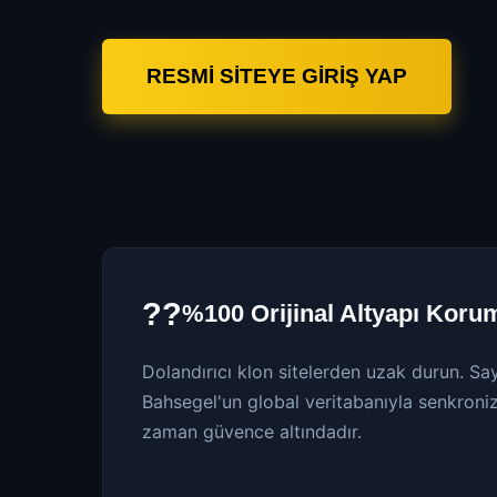
RESMİ SİTEYE GİRİŞ YAP
??
%100 Orijinal Altyapı Koru
Dolandırıcı klon sitelerden uzak durun. S
Bahsegel'un global veritabanıyla senkronize
zaman güvence altındadır.