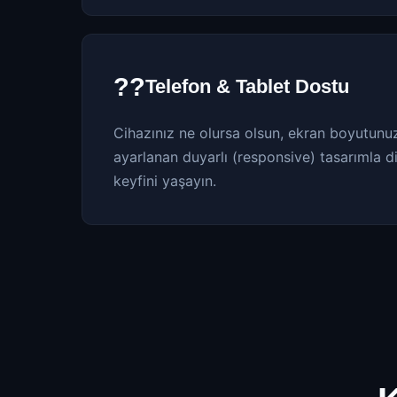
??
Telefon & Tablet Dostu
Cihazınız ne olursa olsun, ekran boyutun
ayarlanan duyarlı (responsive) tasarımla d
keyfini yaşayın.