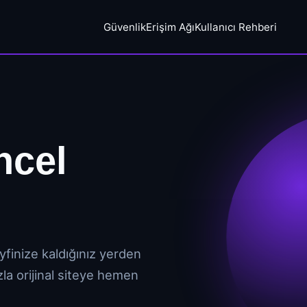
Güvenlik
Erişim Ağı
Kullanıcı Rehberi
ncel
yfinize kaldığınız yerden
la orijinal siteye hemen