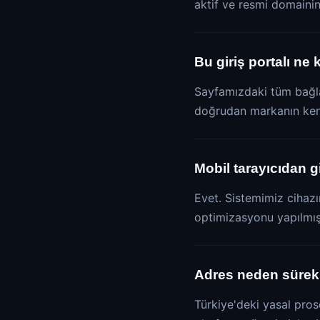
aktif ve resmi domainin
Bu giriş portalı ne 
Sayfamızdaki tüm bağlan
doğrudan markanın kend
Mobil tarayıcıdan g
Evet. Sistemimiz cihazın
optimizasyonu yapılmış
Adres neden sürekl
Türkiye'deki yasal pros