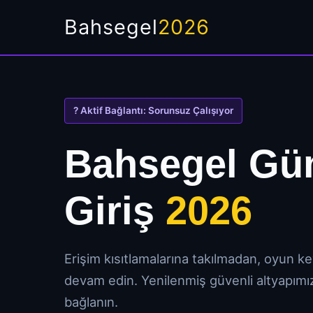
Bahsegel
2026
? Aktif Bağlantı: Sorunsuz Çalışıyor
Bahsegel Gü
Giriş
2026
Erişim kısıtlamalarına takılmadan, oyun ke
devam edin. Yenilenmiş güvenli altyapımız
bağlanın.