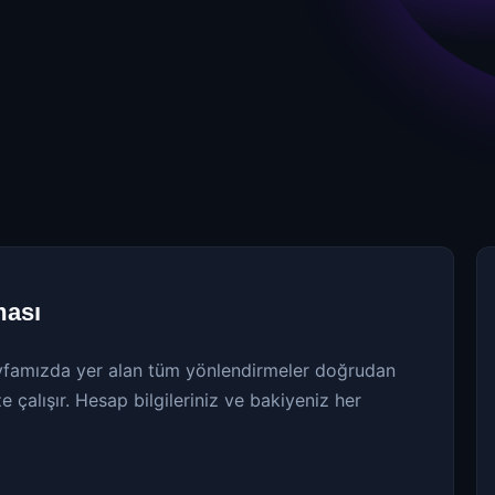
ması
ayfamızda yer alan tüm yönlendirmeler doğrudan
 çalışır. Hesap bilgileriniz ve bakiyeniz her