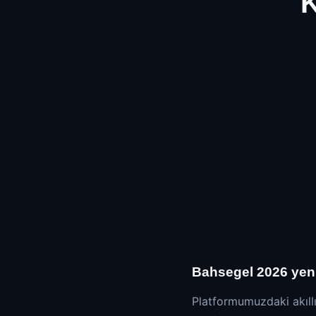
K
Bahsegel 2026 yeni
Platformumuzdaki akıllı