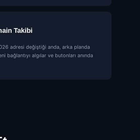
ain Takibi
026 adresi değiştiği anda, arka planda
eni bağlantıyı algılar ve butonları anında