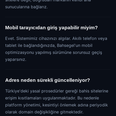
sunucularına bağlarız.
Mobil tarayıcıdan giriş yapabilir miyim?
Evet. Sistemimiz cihazınızı algılar. Akıllı telefon veya
tablet ile bağlandığınızda, Bahsegel'un mobil
optimizasyonu yapılmış sürümüne sorunsuz geçiş
yaparsınız.
Adres neden sürekli güncelleniyor?
Türkiye'deki yasal prosedürler gereği bahis sitelerine
erişim kısıtlamaları uygulanmaktadır. Bu nedenle
platform yönetimi, kesintiyi önlemek adına periyodik
olarak domain değişikliğine gitmektedir.