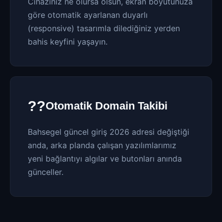
Cihazınız ne olursa olsun, ekran boyutunuza
göre otomatik ayarlanan duyarlı
(responsive) tasarımla dilediğiniz yerden
bahis keyfini yaşayın.
??
Otomatik Domain Takibi
Bahsegel güncel giriş 2026 adresi değiştiği
anda, arka planda çalışan yazılımlarımız
yeni bağlantıyı algılar ve butonları anında
günceller.