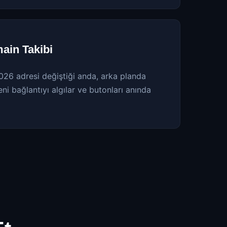
ain Takibi
026 adresi değiştiği anda, arka planda
eni bağlantıyı algılar ve butonları anında