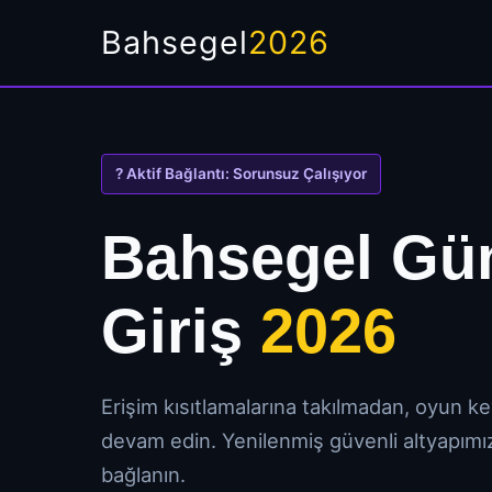
Bahsegel
2026
? Aktif Bağlantı: Sorunsuz Çalışıyor
Bahsegel Gü
Giriş
2026
Erişim kısıtlamalarına takılmadan, oyun ke
devam edin. Yenilenmiş güvenli altyapımız
bağlanın.