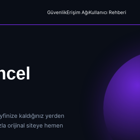
Güvenlik
Erişim Ağı
Kullanıcı Rehberi
ncel
yfinize kaldığınız yerden
la orijinal siteye hemen