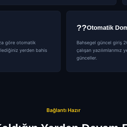
??
Otomatik Dom
uza göre otomatik
Bahsegel güncel giriş 2
ilediğiniz yerden bahis
çalışan yazılımlarımız y
günceller.
Bağlantı Hazır