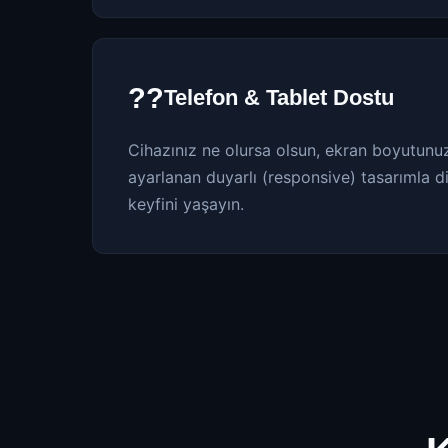
??
Telefon & Tablet Dostu
Cihazınız ne olursa olsun, ekran boyutun
ayarlanan duyarlı (responsive) tasarımla d
keyfini yaşayın.