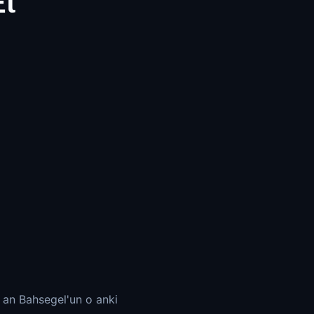
Et
z an Bahsegel'un o anki