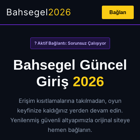
Bahsegel
2026
Bağlan
? Aktif Bağlantı: Sorunsuz Çalışıyor
Bahsegel Güncel
Giriş
2026
Erişim kısıtlamalarına takılmadan, oyun
keyfinize kaldığınız yerden devam edin.
Yenilenmiş güvenli altyapımızla orijinal siteye
hemen bağlanın.