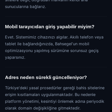
sunucularına bağlarız.
Mobil tarayıcıdan giriş yapabilir miyim?
Evet. Sistemimiz cihazınızı algılar. Akıllı telefon veya
tablet ile bağlandığınızda, Bahsegel'un mobil
optimizasyonu yapılmış sürümüne sorunsuz geçiş
yaparsınız.
Adres neden sürekli güncelleniyor?
Türkiye'deki yasal prosedürler gereği bahis sitelerine
erişim kısıtlamaları uygulanmaktadır. Bu nedenle
platform yönetimi, kesintiyi önlemek adına periyodik
olarak domain değişikliğine gitmektedir.