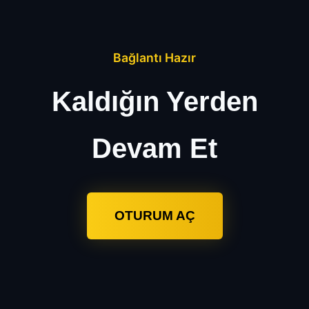
Bağlantı Hazır
Kaldığın Yerden
Devam Et
OTURUM AÇ