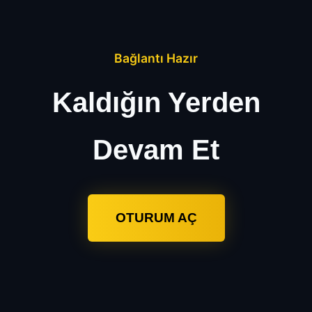
Bağlantı Hazır
Kaldığın Yerden
Devam Et
OTURUM AÇ