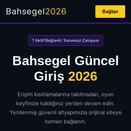
Bahsegel
2026
Bağlan
? Aktif Bağlantı: Sorunsuz Çalışıyor
Bahsegel Güncel
Giriş
2026
Erişim kısıtlamalarına takılmadan, oyun
keyfinize kaldığınız yerden devam edin.
Yenilenmiş güvenli altyapımızla orijinal siteye
hemen bağlanın.