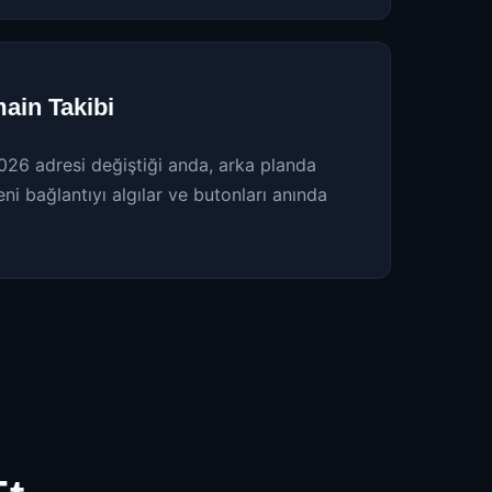
ain Takibi
026 adresi değiştiği anda, arka planda
eni bağlantıyı algılar ve butonları anında