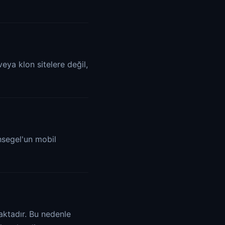
eya klon sitelere değil,
ahsegel'un mobil
aktadır. Bu nedenle