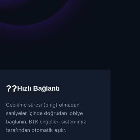
??
Hızlı Bağlantı
Gecikme süresi (ping) olmadan,
saniyeler içinde doğrudan lobiye
bağlanın. BTK engelleri sistemimiz
tarafından otomatik aşılır.