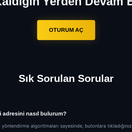
aldığın Yerden Devam 
OTURUM AÇ
Sık Sorulan Sorular
 adresini nasıl bulurum?
 yönlendirme algoritmaları sayesinde, butonlara tıkladığını