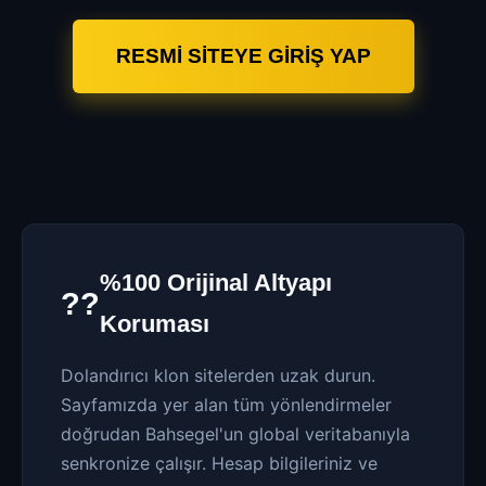
RESMİ SİTEYE GİRİŞ YAP
%100 Orijinal Altyapı
??
Koruması
Dolandırıcı klon sitelerden uzak durun.
Sayfamızda yer alan tüm yönlendirmeler
doğrudan Bahsegel'un global veritabanıyla
senkronize çalışır. Hesap bilgileriniz ve