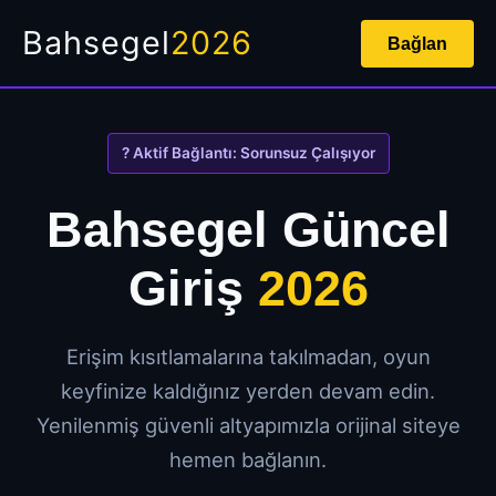
Bahsegel
2026
Bağlan
? Aktif Bağlantı: Sorunsuz Çalışıyor
Bahsegel Güncel
Giriş
2026
Erişim kısıtlamalarına takılmadan, oyun
keyfinize kaldığınız yerden devam edin.
Yenilenmiş güvenli altyapımızla orijinal siteye
hemen bağlanın.