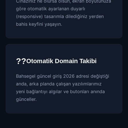
Cihazınız ne olursa olsun, ekran boyutunuza
göre otomatik ayarlanan duyarlı
(responsive) tasarımla dilediğiniz yerden
bahis keyfini yaşayın.
??
Otomatik Domain Takibi
Bahsegel güncel giriş 2026 adresi değiştiği
anda, arka planda çalışan yazılımlarımız
yeni bağlantıyı algılar ve butonları anında
günceller.