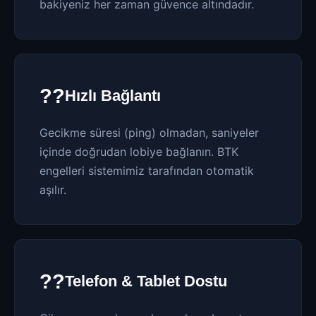
bakiyeniz her zaman güvence altındadır.
??
Hızlı Bağlantı
Gecikme süresi (ping) olmadan, saniyeler
içinde doğrudan lobiye bağlanın. BTK
engelleri sistemimiz tarafından otomatik
aşılır.
??
Telefon & Tablet Dostu