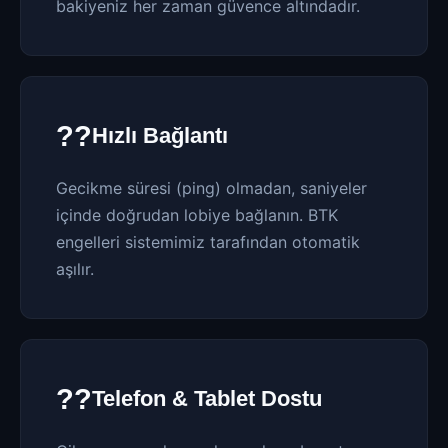
bakiyeniz her zaman güvence altındadır.
??
Hızlı Bağlantı
Gecikme süresi (ping) olmadan, saniyeler
içinde doğrudan lobiye bağlanın. BTK
engelleri sistemimiz tarafından otomatik
aşılır.
??
Telefon & Tablet Dostu