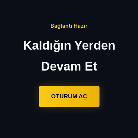
Bağlantı Hazır
Kaldığın Yerden
Devam Et
OTURUM AÇ