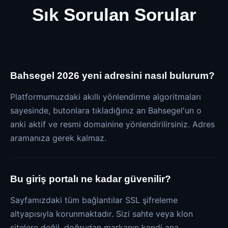
Sık Sorulan Sorular
Bahsegel 2026 yeni adresini nasıl bulurum?
Platformumuzdaki akıllı yönlendirme algoritmaları
sayesinde, butonlara tıkladığınız an Bahsegel'un o
anki aktif ve resmi domainine yönlendirilirsiniz. Adres
aramanıza gerek kalmaz.
Bu giriş portalı ne kadar güvenilir?
Sayfamızdaki tüm bağlantılar SSL şifreleme
altyapısıyla korunmaktadır. Sizi sahte veya klon
sitelere değil, doğrudan markanın kendi ana