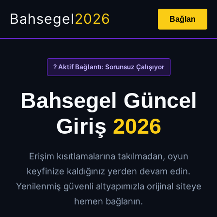
Bahsegel
2026
Bağlan
? Aktif Bağlantı: Sorunsuz Çalışıyor
Bahsegel Güncel
Giriş
2026
Erişim kısıtlamalarına takılmadan, oyun
keyfinize kaldığınız yerden devam edin.
Yenilenmiş güvenli altyapımızla orijinal siteye
hemen bağlanın.