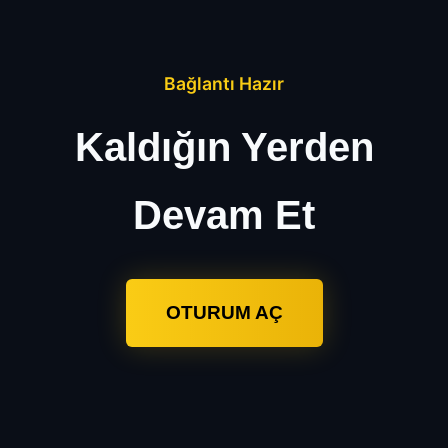
Bağlantı Hazır
Kaldığın Yerden
Devam Et
OTURUM AÇ