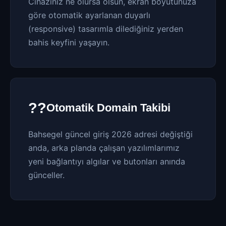
Cihazınız ne olursa olsun, ekran boyutunuza
göre otomatik ayarlanan duyarlı
(responsive) tasarımla dilediğiniz yerden
bahis keyfini yaşayın.
??
Otomatik Domain Takibi
Bahsegel güncel giriş 2026 adresi değiştiği
anda, arka planda çalışan yazılımlarımız
yeni bağlantıyı algılar ve butonları anında
günceller.