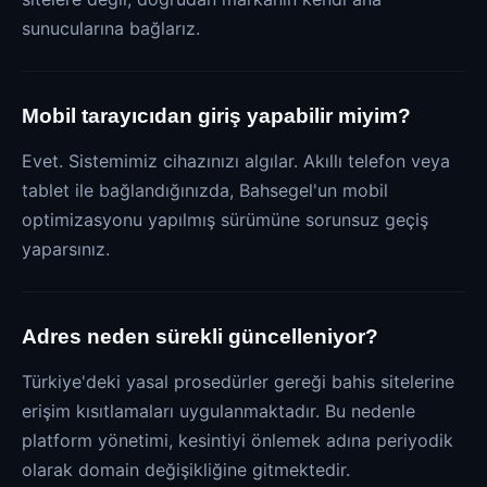
sunucularına bağlarız.
Mobil tarayıcıdan giriş yapabilir miyim?
Evet. Sistemimiz cihazınızı algılar. Akıllı telefon veya
tablet ile bağlandığınızda, Bahsegel'un mobil
optimizasyonu yapılmış sürümüne sorunsuz geçiş
yaparsınız.
Adres neden sürekli güncelleniyor?
Türkiye'deki yasal prosedürler gereği bahis sitelerine
erişim kısıtlamaları uygulanmaktadır. Bu nedenle
platform yönetimi, kesintiyi önlemek adına periyodik
olarak domain değişikliğine gitmektedir.