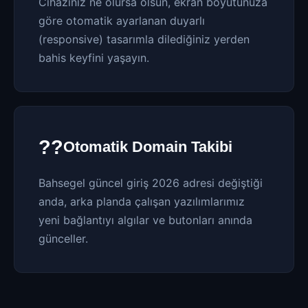
Cihazınız ne olursa olsun, ekran boyutunuza
göre otomatik ayarlanan duyarlı
(responsive) tasarımla dilediğiniz yerden
bahis keyfini yaşayın.
??
Otomatik Domain Takibi
Bahsegel güncel giriş 2026 adresi değiştiği
anda, arka planda çalışan yazılımlarımız
yeni bağlantıyı algılar ve butonları anında
günceller.