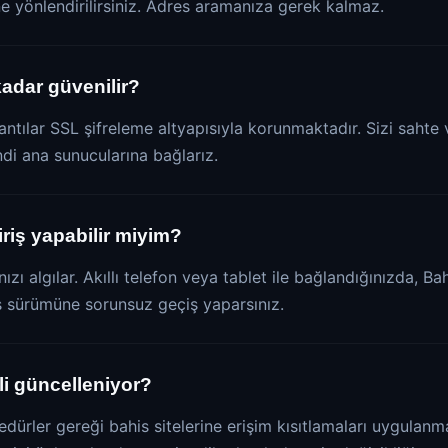
e yönlendirilirsiniz. Adres aramanıza gerek kalmaz.
kadar güvenilir?
tılar SSL şifreleme altyapısıyla korunmaktadır. Sizi sahte v
i ana sunucularına bağlarız.
iriş yapabilir miyim?
ızı algılar. Akıllı telefon veya tablet ile bağlandığınızda, B
 sürümüne sorunsuz geçiş yaparsınız.
i güncelleniyor?
edürler gereği bahis sitelerine erişim kısıtlamaları uygulanm