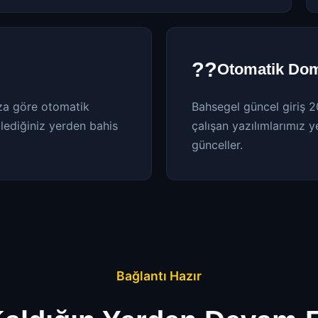
??
Otomatik Dom
uza göre otomatik
Bahsegel güncel giriş 2
ilediğiniz yerden bahis
çalışan yazılımlarımız y
günceller.
Bağlantı Hazır