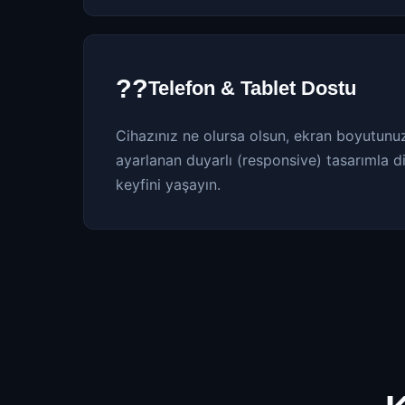
??
Telefon & Tablet Dostu
Cihazınız ne olursa olsun, ekran boyutun
ayarlanan duyarlı (responsive) tasarımla d
keyfini yaşayın.