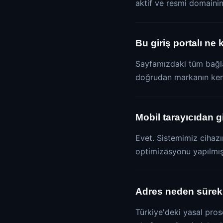
aktif ve resmi domainin
Bu giriş portalı ne 
Sayfamızdaki tüm bağlan
doğrudan markanın kend
Mobil tarayıcıdan g
Evet. Sistemimiz cihazın
optimizasyonu yapılmış
Adres neden sürekl
Türkiye'deki yasal pros