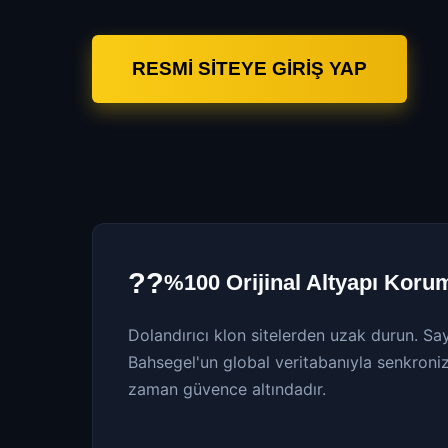
RESMİ SİTEYE GİRİŞ YAP
??
%100 Orijinal Altyapı Koru
Dolandırıcı klon sitelerden uzak durun. S
Bahsegel'un global veritabanıyla senkronize
zaman güvence altındadır.