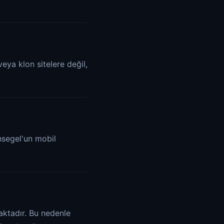
eya klon sitelere değil,
ahsegel'un mobil
aktadır. Bu nedenle