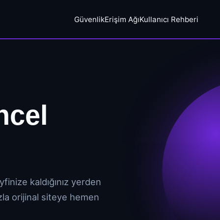
Güvenlik
Erişim Ağı
Kullanıcı Rehberi
ncel
yfinize kaldığınız yerden
la orijinal siteye hemen