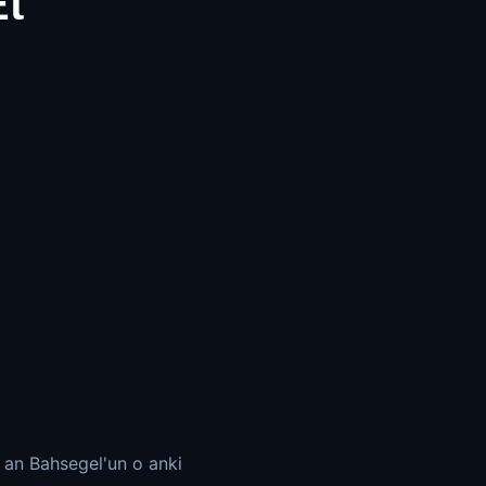
Et
z an Bahsegel'un o anki