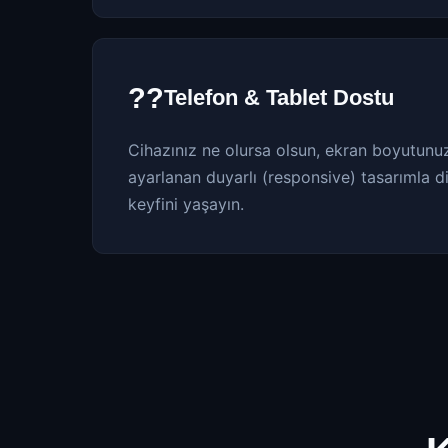
??
Telefon & Tablet Dostu
Cihazınız ne olursa olsun, ekran boyutun
ayarlanan duyarlı (responsive) tasarımla d
keyfini yaşayın.