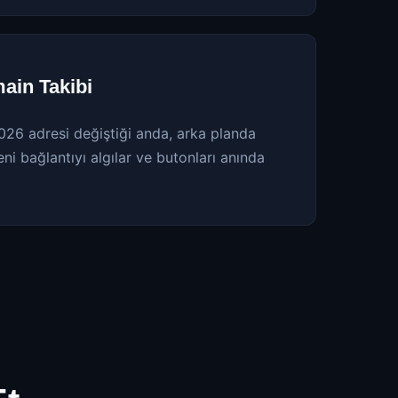
ain Takibi
026 adresi değiştiği anda, arka planda
eni bağlantıyı algılar ve butonları anında