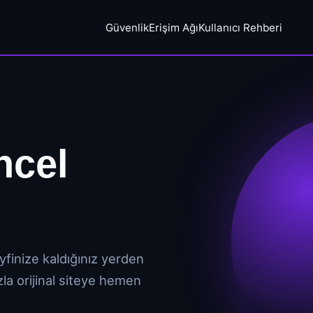
Güvenlik
Erişim Ağı
Kullanıcı Rehberi
ncel
yfinize kaldığınız yerden
la orijinal siteye hemen