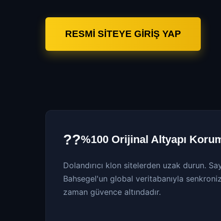
RESMİ SİTEYE GİRİŞ YAP
??
%100 Orijinal Altyapı Koru
Dolandırıcı klon sitelerden uzak durun. S
Bahsegel'un global veritabanıyla senkronize
zaman güvence altındadır.