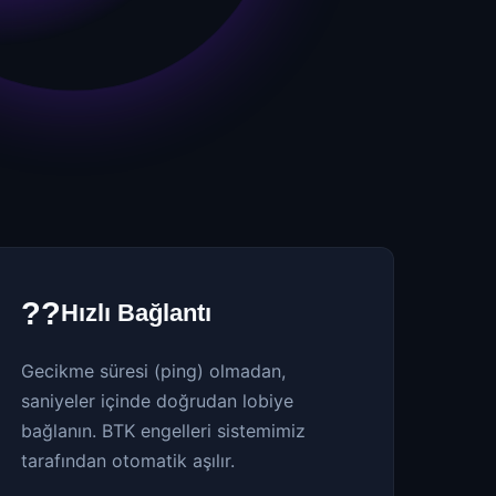
??
Hızlı Bağlantı
Gecikme süresi (ping) olmadan,
saniyeler içinde doğrudan lobiye
bağlanın. BTK engelleri sistemimiz
tarafından otomatik aşılır.