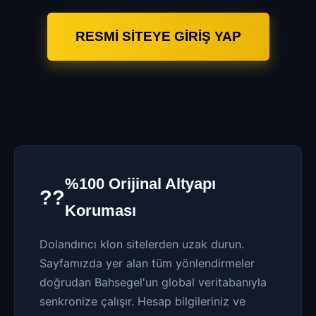
RESMİ SİTEYE GİRİŞ YAP
%100 Orijinal Altyapı
??
Koruması
Dolandırıcı klon sitelerden uzak durun.
Sayfamızda yer alan tüm yönlendirmeler
doğrudan Bahsegel'un global veritabanıyla
senkronize çalışır. Hesap bilgileriniz ve