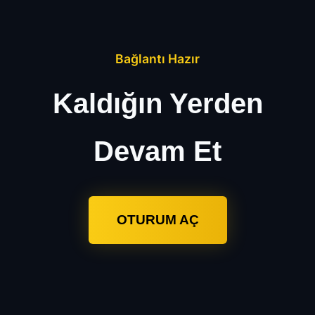
Bağlantı Hazır
Kaldığın Yerden
Devam Et
OTURUM AÇ