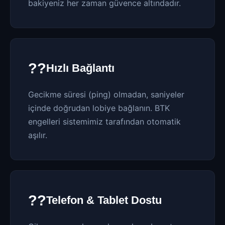
bakiyeniz her zaman güvence altındadır.
??
Hızlı Bağlantı
Gecikme süresi (ping) olmadan, saniyeler
içinde doğrudan lobiye bağlanın. BTK
engelleri sistemimiz tarafından otomatik
aşılır.
??
Telefon & Tablet Dostu