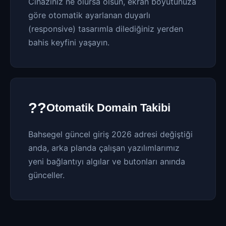
Cihazınız ne olursa olsun, ekran boyutunuza
göre otomatik ayarlanan duyarlı
(responsive) tasarımla dilediğiniz yerden
bahis keyfini yaşayın.
??
Otomatik Domain Takibi
Bahsegel güncel giriş 2026 adresi değiştiği
anda, arka planda çalışan yazılımlarımız
yeni bağlantıyı algılar ve butonları anında
günceller.