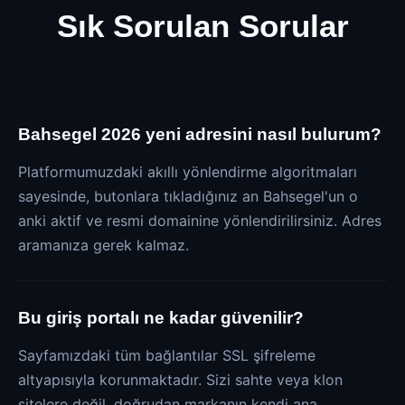
Sık Sorulan Sorular
Bahsegel 2026 yeni adresini nasıl bulurum?
Platformumuzdaki akıllı yönlendirme algoritmaları
sayesinde, butonlara tıkladığınız an Bahsegel'un o
anki aktif ve resmi domainine yönlendirilirsiniz. Adres
aramanıza gerek kalmaz.
Bu giriş portalı ne kadar güvenilir?
Sayfamızdaki tüm bağlantılar SSL şifreleme
altyapısıyla korunmaktadır. Sizi sahte veya klon
sitelere değil, doğrudan markanın kendi ana