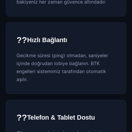
bakiyeniz her zaman güvence altındadır.
??
Hızlı Bağlantı
Gecikme süresi (ping) olmadan, saniyeler
içinde doğrudan lobiye bağlanın. BTK
engelleri sistemimiz tarafından otomatik
aşılır.
??
Telefon & Tablet Dostu