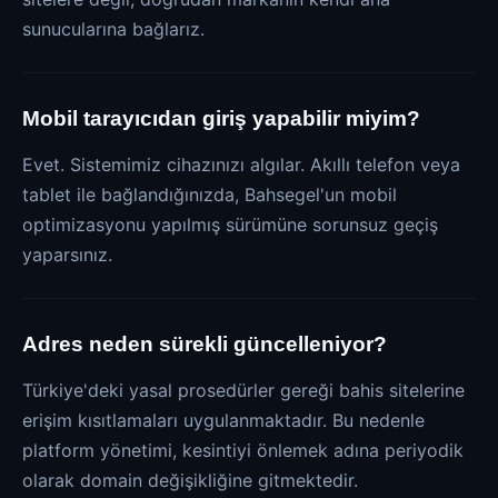
sunucularına bağlarız.
Mobil tarayıcıdan giriş yapabilir miyim?
Evet. Sistemimiz cihazınızı algılar. Akıllı telefon veya
tablet ile bağlandığınızda, Bahsegel'un mobil
optimizasyonu yapılmış sürümüne sorunsuz geçiş
yaparsınız.
Adres neden sürekli güncelleniyor?
Türkiye'deki yasal prosedürler gereği bahis sitelerine
erişim kısıtlamaları uygulanmaktadır. Bu nedenle
platform yönetimi, kesintiyi önlemek adına periyodik
olarak domain değişikliğine gitmektedir.