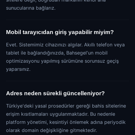
sunucularına bağlarız.
Mobil tarayıcıdan giriş yapabilir miyim?
Evet. Sistemimiz cihazınızı algılar. Akıllı telefon veya
tablet ile bağlandığınızda, Bahsegel'un mobil
optimizasyonu yapılmış sürümüne sorunsuz geçiş
yaparsınız.
Adres neden sürekli güncelleniyor?
Türkiye'deki yasal prosedürler gereği bahis sitelerine
erişim kısıtlamaları uygulanmaktadır. Bu nedenle
platform yönetimi, kesintiyi önlemek adına periyodik
olarak domain değişikliğine gitmektedir.