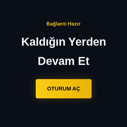
Bağlantı Hazır
Kaldığın Yerden
Devam Et
OTURUM AÇ