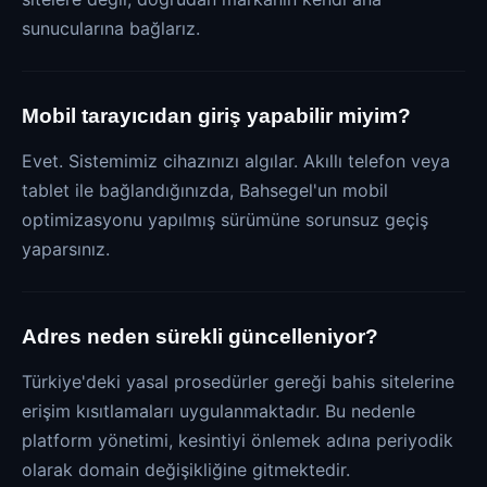
sunucularına bağlarız.
Mobil tarayıcıdan giriş yapabilir miyim?
Evet. Sistemimiz cihazınızı algılar. Akıllı telefon veya
tablet ile bağlandığınızda, Bahsegel'un mobil
optimizasyonu yapılmış sürümüne sorunsuz geçiş
yaparsınız.
Adres neden sürekli güncelleniyor?
Türkiye'deki yasal prosedürler gereği bahis sitelerine
erişim kısıtlamaları uygulanmaktadır. Bu nedenle
platform yönetimi, kesintiyi önlemek adına periyodik
olarak domain değişikliğine gitmektedir.