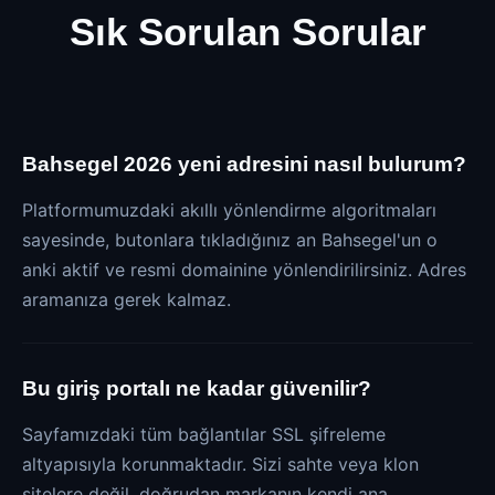
Sık Sorulan Sorular
Bahsegel 2026 yeni adresini nasıl bulurum?
Platformumuzdaki akıllı yönlendirme algoritmaları
sayesinde, butonlara tıkladığınız an Bahsegel'un o
anki aktif ve resmi domainine yönlendirilirsiniz. Adres
aramanıza gerek kalmaz.
Bu giriş portalı ne kadar güvenilir?
Sayfamızdaki tüm bağlantılar SSL şifreleme
altyapısıyla korunmaktadır. Sizi sahte veya klon
sitelere değil, doğrudan markanın kendi ana