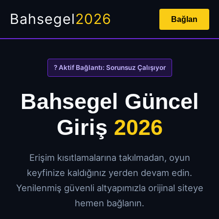
Bahsegel
2026
Bağlan
? Aktif Bağlantı: Sorunsuz Çalışıyor
Bahsegel Güncel
Giriş
2026
Erişim kısıtlamalarına takılmadan, oyun
keyfinize kaldığınız yerden devam edin.
Yenilenmiş güvenli altyapımızla orijinal siteye
hemen bağlanın.