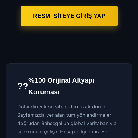
RESMİ SİTEYE GİRİŞ YAP
%100 Orijinal Altyapı
??
Koruması
Dolandırıcı klon sitelerden uzak durun.
Sayfamızda yer alan tüm yönlendirmeler
doğrudan Bahsegel'un global veritabanıyla
senkronize çalışır. Hesap bilgileriniz ve