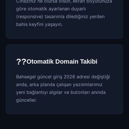
Cihazınız ne olursa olsun, ekran boyutunuza
göre otomatik ayarlanan duyarlı
(responsive) tasarımla dilediğiniz yerden
bahis keyfini yaşayın.
??
Otomatik Domain Takibi
Bahsegel güncel giriş 2026 adresi değiştiği
anda, arka planda çalışan yazılımlarımız
yeni bağlantıyı algılar ve butonları anında
günceller.