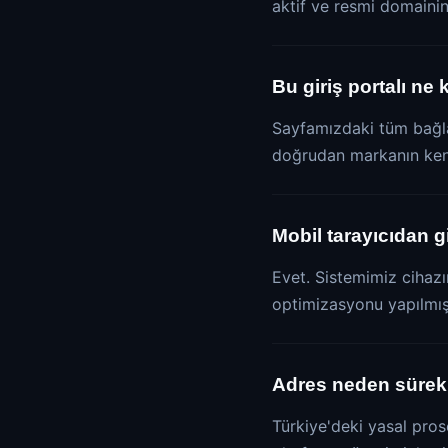
aktif ve resmi domainin
Bu giriş portalı ne 
Sayfamızdaki tüm bağlan
doğrudan markanın kend
Mobil tarayıcıdan g
Evet. Sistemimiz cihazın
optimizasyonu yapılmış
Adres neden sürekl
Türkiye'deki yasal pros