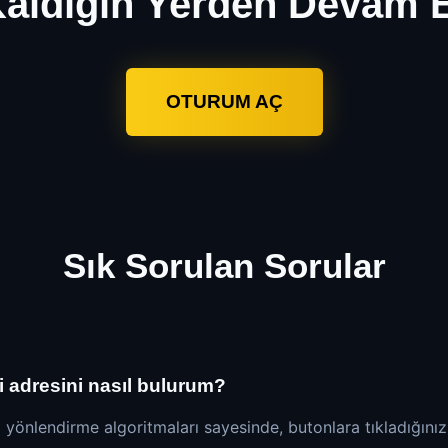
aldığın Yerden Devam 
OTURUM AÇ
Sık Sorulan Sorular
 adresini nasıl bulurum?
 yönlendirme algoritmaları sayesinde, butonlara tıkladığını