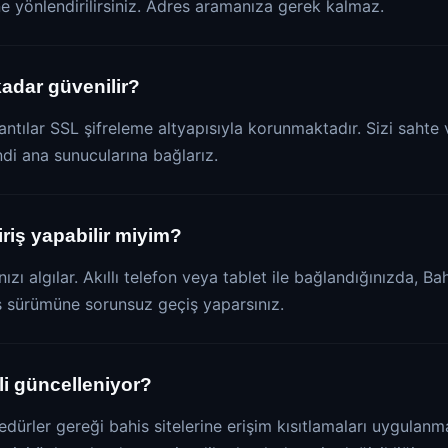
e yönlendirilirsiniz. Adres aramanıza gerek kalmaz.
kadar güvenilir?
tılar SSL şifreleme altyapısıyla korunmaktadır. Sizi sahte v
i ana sunucularına bağlarız.
iriş yapabilir miyim?
ızı algılar. Akıllı telefon veya tablet ile bağlandığınızda, B
 sürümüne sorunsuz geçiş yaparsınız.
i güncelleniyor?
edürler gereği bahis sitelerine erişim kısıtlamaları uygulanm