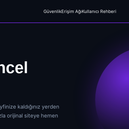
Güvenlik
Erişim Ağı
Kullanıcı Rehberi
ncel
yfinize kaldığınız yerden
la orijinal siteye hemen