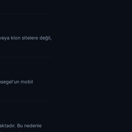
eya klon sitelere değil,
ahsegel'un mobil
aktadır. Bu nedenle