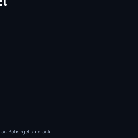
Et
z an Bahsegel'un o anki