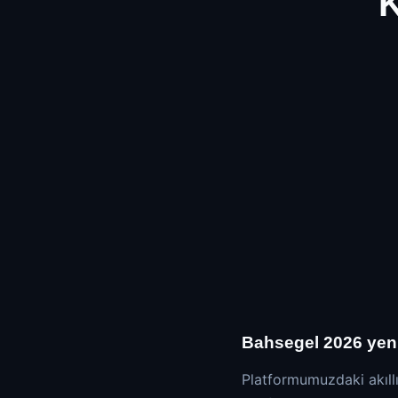
K
Bahsegel 2026 yeni
Platformumuzdaki akıllı