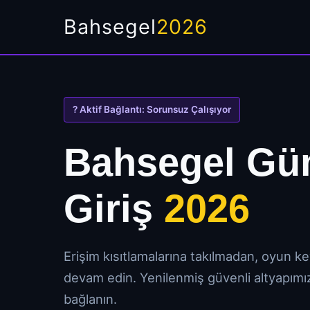
Bahsegel
2026
? Aktif Bağlantı: Sorunsuz Çalışıyor
Bahsegel Gü
Giriş
2026
Erişim kısıtlamalarına takılmadan, oyun ke
devam edin. Yenilenmiş güvenli altyapımız
bağlanın.