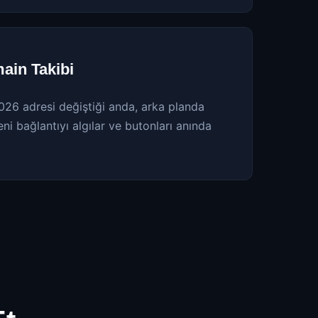
ain Takibi
026 adresi değiştiği anda, arka planda
eni bağlantıyı algılar ve butonları anında